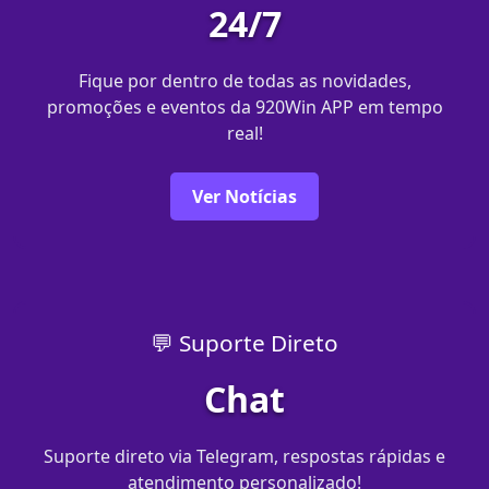
24/7
Fique por dentro de todas as novidades,
promoções e eventos da 920Win APP em tempo
real!
Ver Notícias
💬 Suporte Direto
Chat
Suporte direto via Telegram, respostas rápidas e
atendimento personalizado!