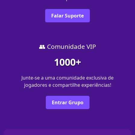
Falar Suporte
👥 Comunidade VIP
1000+
Junte-se a uma comunidade exclusiva de
jogadores e compartilhe experiências!
Entrar Grupo