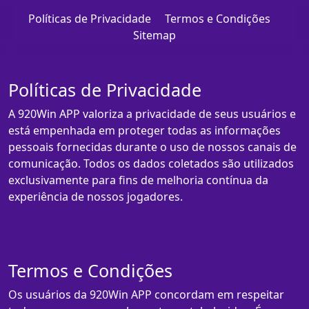
Políticas de Privacidade
Termos e Condições
Sitemap
Políticas de Privacidade
A 920Win APP valoriza a privacidade de seus usuários e
está empenhada em proteger todas as informações
pessoais fornecidas durante o uso de nossos canais de
comunicação. Todos os dados coletados são utilizados
exclusivamente para fins de melhoria contínua da
experiência de nossos jogadores.
Termos e Condições
Os usuários da 920Win APP concordam em respeitar