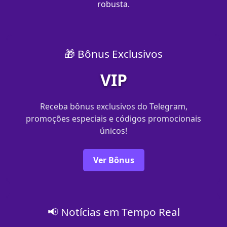
robusta.
🎁 Bônus Exclusivos
VIP
Receba bônus exclusivos do Telegram,
promoções especiais e códigos promocionais
únicos!
Ver Bônus
📢 Notícias em Tempo Real