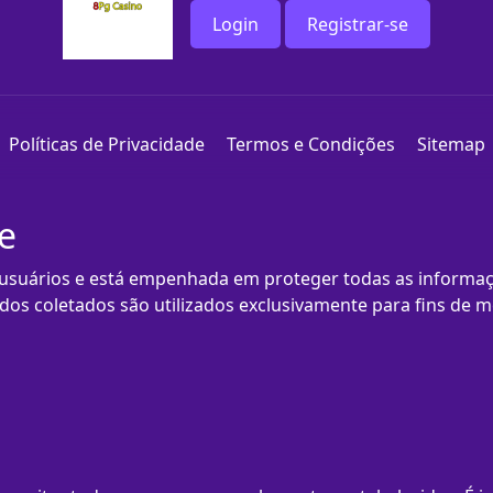
Login
Registrar-se
Políticas de Privacidade
Termos e Condições
Sitemap
de
s usuários e está empenhada em proteger todas as informa
os coletados são utilizados exclusivamente para fins de m