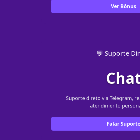
Ver Bônus
💬 Suporte Di
Cha
Suporte direto via Telegram, r
atendimento persona
Falar Suport