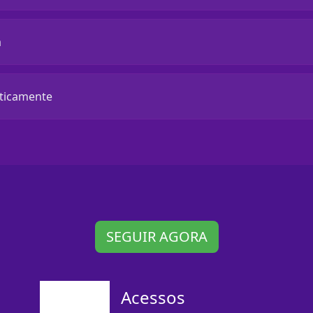
a
aticamente
SEGUIR AGORA
Acessos