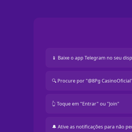
📱 Baixe o app Telegram no seu disp
🔍 Procure por "@8Pg CasinoOficial
👆 Toque em "Entrar" ou "Join"
🔔 Ative as notificações para não p