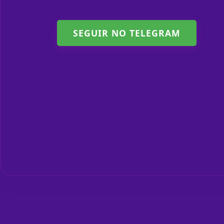
SEGUIR NO TELEGRAM