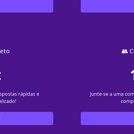
reto
👥 
t
espostas rápidas e
Junte-se a uma com
lizado!
compa
e