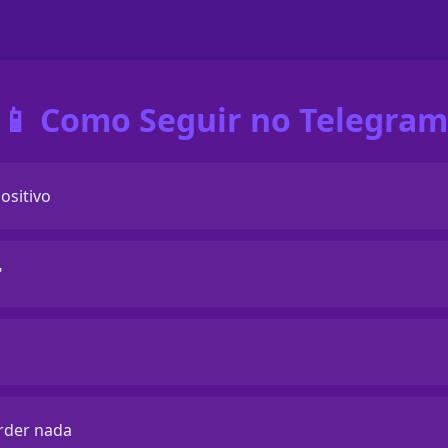
📱 Como Seguir no Telegram
ositivo
"
erder nada