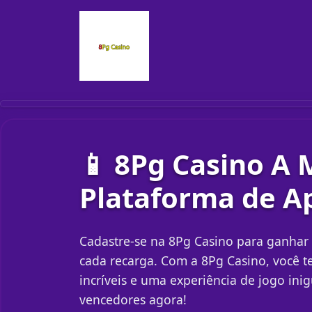
📱 8Pg Casino A 
Plataforma de A
Cadastre-se na 8Pg Casino para ganhar
cada recarga. Com a 8Pg Casino, você 
incríveis e uma experiência de jogo inig
vencedores agora!