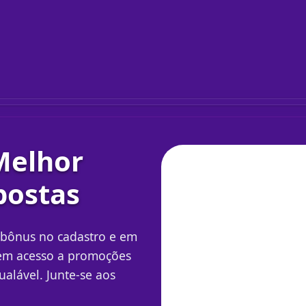
Melhor
postas
 bônus no cadastro e em
tem acesso a promoções
ualável. Junte-se aos