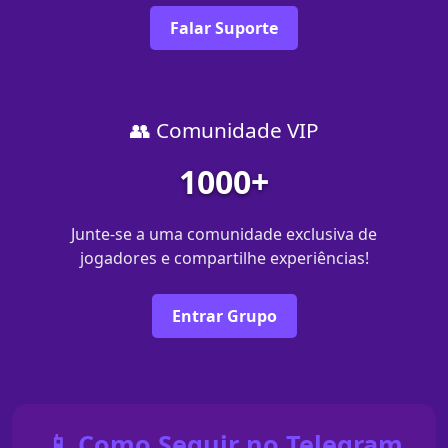
Falar Suporte
👥 Comunidade VIP
1000+
Junte-se a uma comunidade exclusiva de
jogadores e compartilhe experiências!
Entrar Grupo
📱 Como Seguir no Telegram