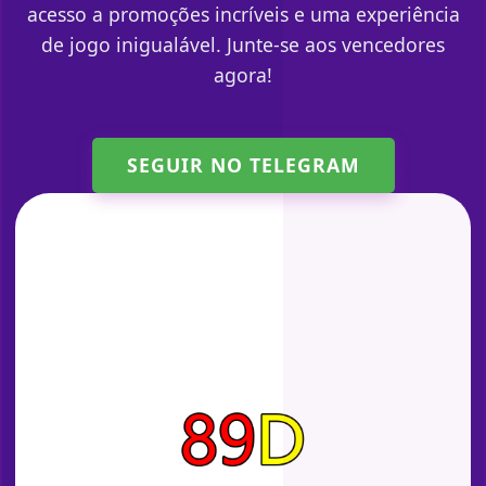
acesso a promoções incríveis e uma experiência
de jogo inigualável. Junte-se aos vencedores
agora!
SEGUIR NO TELEGRAM