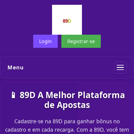
Login
Registrar-se
Menu
📱 89D A Melhor Plataforma
de Apostas
Cadastre-se na 89D para ganhar bônus no
cadastro e em cada recarga. Com a 89D, você tem