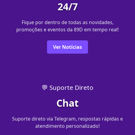
24/7
Fique por dentro de todas as novidades,
promoções e eventos da 89D em tempo real!
Ver Notícias
💬 Suporte Direto
Chat
Suporte direto via Telegram, respostas rápidas e
atendimento personalizado!