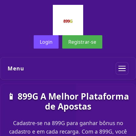
Login
Registrar-se
Menu
📱 899G A Melhor Plataforma
de Apostas
Cadastre-se na 899G para ganhar bônus no
cadastro e em cada recarga. Com a 899G, você