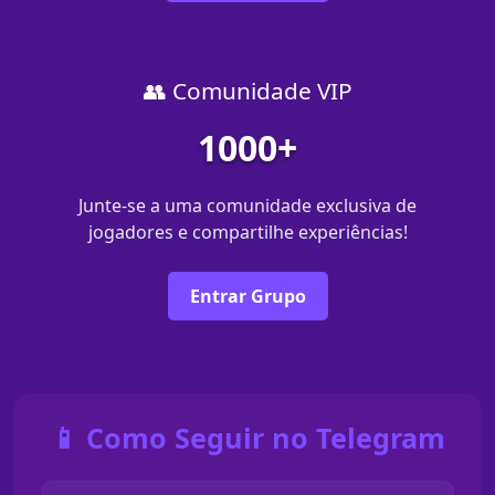
👥 Comunidade VIP
1000+
Junte-se a uma comunidade exclusiva de
jogadores e compartilhe experiências!
Entrar Grupo
📱 Como Seguir no Telegram