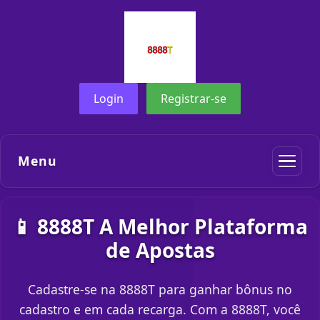
Login
Registrar-se
Menu
📱 8888T A Melhor Plataforma
de Apostas
Cadastre-se na 8888T para ganhar bônus no
cadastro e em cada recarga. Com a 8888T, você