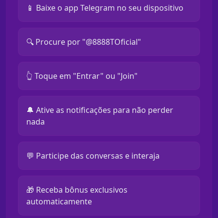
📱 Baixe o app Telegram no seu dispositivo
🔍 Procure por "@8888TOficial"
👆 Toque em "Entrar" ou "Join"
🔔 Ative as notificações para não perder
nada
💬 Participe das conversas e interaja
🎁 Receba bônus exclusivos
automaticamente