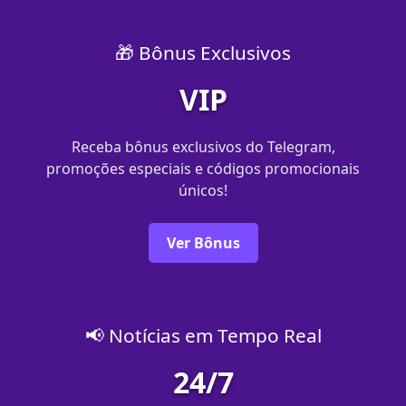
🎁 Bônus Exclusivos
VIP
Receba bônus exclusivos do Telegram,
promoções especiais e códigos promocionais
únicos!
Ver Bônus
📢 Notícias em Tempo Real
24/7