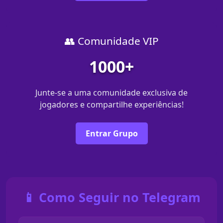
👥 Comunidade VIP
1000+
Junte-se a uma comunidade exclusiva de
jogadores e compartilhe experiências!
Entrar Grupo
📱 Como Seguir no Telegram