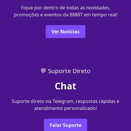
Fique por dentro de todas as novidades,
promoções e eventos da 8888T em tempo real!
Ver Notícias
💬 Suporte Direto
Chat
Suporte direto via Telegram, respostas rápidas e
atendimento personalizado!
Falar Suporte