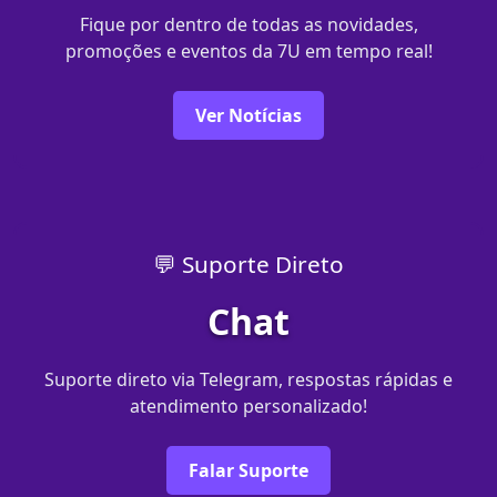
Fique por dentro de todas as novidades,
promoções e eventos da 7U em tempo real!
Ver Notícias
💬 Suporte Direto
Chat
Suporte direto via Telegram, respostas rápidas e
atendimento personalizado!
Falar Suporte