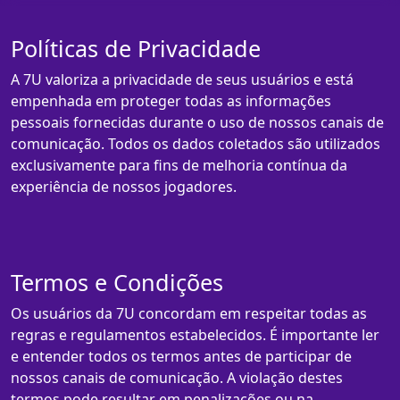
Políticas de Privacidade
A 7U valoriza a privacidade de seus usuários e está
empenhada em proteger todas as informações
pessoais fornecidas durante o uso de nossos canais de
comunicação. Todos os dados coletados são utilizados
exclusivamente para fins de melhoria contínua da
experiência de nossos jogadores.
Termos e Condições
Os usuários da 7U concordam em respeitar todas as
regras e regulamentos estabelecidos. É importante ler
e entender todos os termos antes de participar de
nossos canais de comunicação. A violação destes
termos pode resultar em penalizações ou na