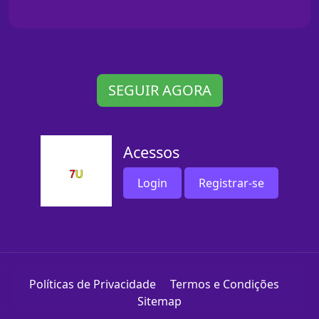
SEGUIR AGORA
Acessos
Login
Registrar-se
Políticas de Privacidade
Termos e Condições
Sitemap