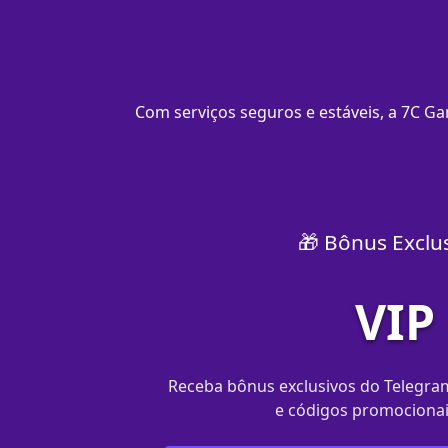
Com serviços seguros e estáveis, a 7C G
🎁 Bônus Exclu
VIP
Receba bônus exclusivos do Telegra
e códigos promocionai