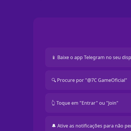
📱 Baixe o app Telegram no seu disp
🔍 Procure por "@7C GameOficial"
👆 Toque em "Entrar" ou "Join"
🔔 Ative as notificações para não p