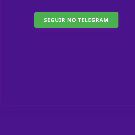
SEGUIR NO TELEGRAM