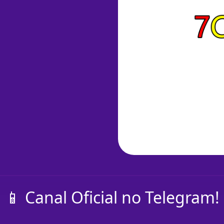
📱 Canal Oficial no Telegram!