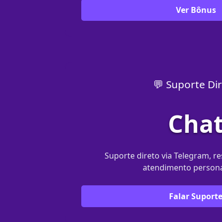
Ver Bônus
💬 Suporte Di
Cha
Suporte direto via Telegram, r
atendimento persona
Falar Suport