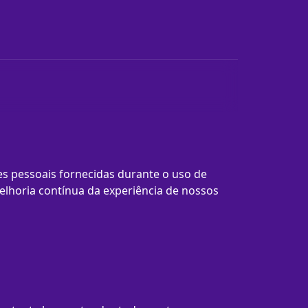
s pessoais fornecidas durante o uso de
elhoria contínua da experiência de nossos