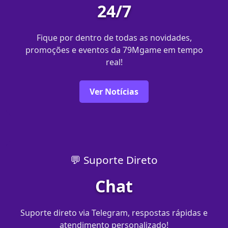
24/7
Fique por dentro de todas as novidades,
promoções e eventos da 79Mgame em tempo
real!
Ver Notícias
💬 Suporte Direto
Chat
Suporte direto via Telegram, respostas rápidas e
atendimento personalizado!