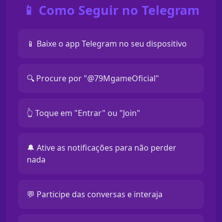
📱 Como Seguir no Telegram
📱 Baixe o app Telegram no seu dispositivo
🔍 Procure por "@79MgameOficial"
👆 Toque em "Entrar" ou "Join"
🔔 Ative as notificações para não perder
nada
💬 Participe das conversas e interaja