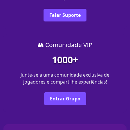
Falar Suporte
👥 Comunidade VIP
1000+
Junte-se a uma comunidade exclusiva de
jogadores e compartilhe experiências!
Entrar Grupo