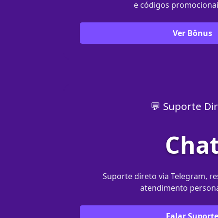
e códigos promocionai
Ver Bônus
💬 Suporte Di
Cha
Suporte direto via Telegram, r
atendimento persona
Falar Suport