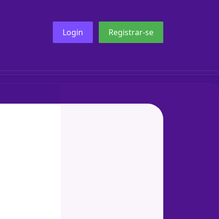
Login
Registrar-se