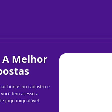
 A Melhor
postas
har bônus no cadastro e
 você tem acesso a
e jogo inigualável.