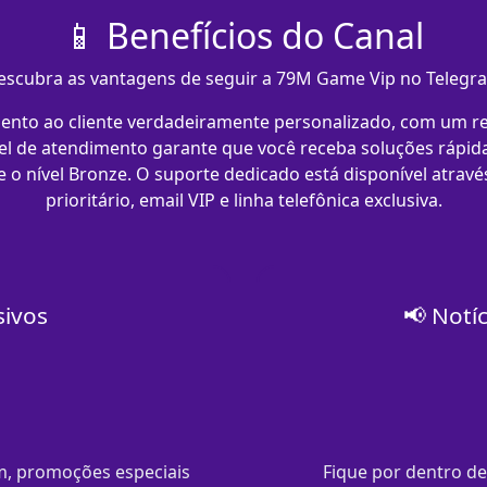
📱 Benefícios do Canal
escubra as vantagens de seguir a 79M Game Vip no Telegr
mento ao cliente verdadeiramente personalizado, com um r
ível de atendimento garante que você receba soluções rápi
o nível Bronze. O suporte dedicado está disponível através 
prioritário, email VIP e linha telefônica exclusiva.
sivos
📢 Notí
m, promoções especiais
Fique por dentro d