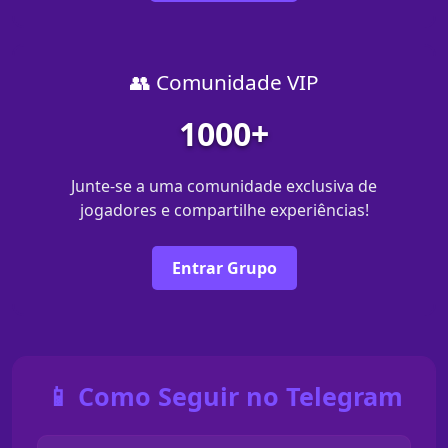
👥 Comunidade VIP
1000+
Junte-se a uma comunidade exclusiva de
jogadores e compartilhe experiências!
Entrar Grupo
📱 Como Seguir no Telegram