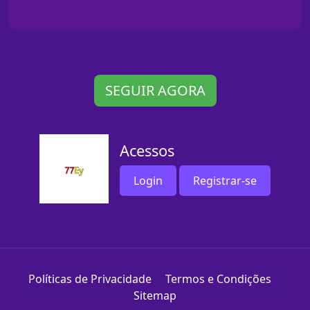
SEGUIR AGORA
Acessos
Login
Registrar-se
Políticas de Privacidade
Termos e Condições
Sitemap