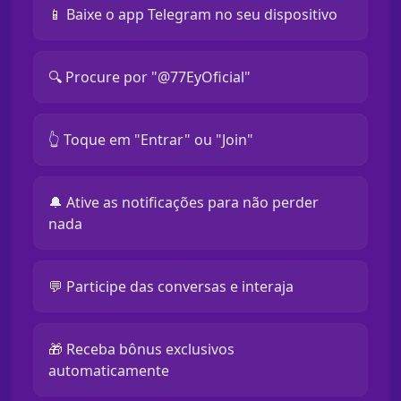
📱 Baixe o app Telegram no seu dispositivo
🔍 Procure por "@77EyOficial"
👆 Toque em "Entrar" ou "Join"
🔔 Ative as notificações para não perder
nada
💬 Participe das conversas e interaja
🎁 Receba bônus exclusivos
automaticamente