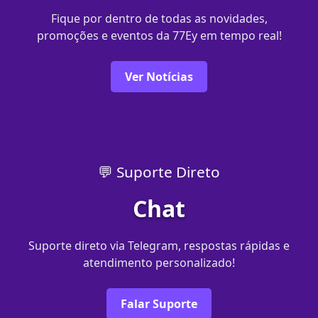
Fique por dentro de todas as novidades,
promoções e eventos da 77Ey em tempo real!
Ver Notícias
💬 Suporte Direto
Chat
Suporte direto via Telegram, respostas rápidas e
atendimento personalizado!
Falar Suporte