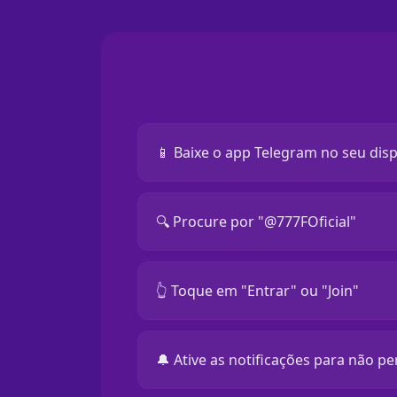
📱 Baixe o app Telegram no seu disp
🔍 Procure por "@777FOficial"
👆 Toque em "Entrar" ou "Join"
🔔 Ative as notificações para não p