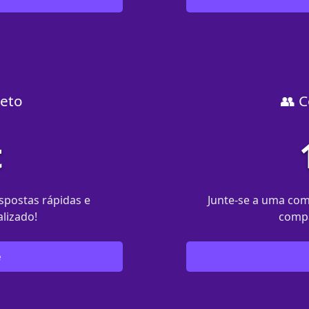
reto
👥 
t
espostas rápidas e
Junte-se a uma com
lizado!
compa
e