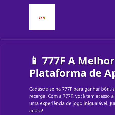
📱 777F A Melhor
Plataforma de A
Cadastre-se na 777F para ganhar bônus
recarga. Com a 777F, você tem acesso a
uma experiência de jogo inigualável. J
agora!