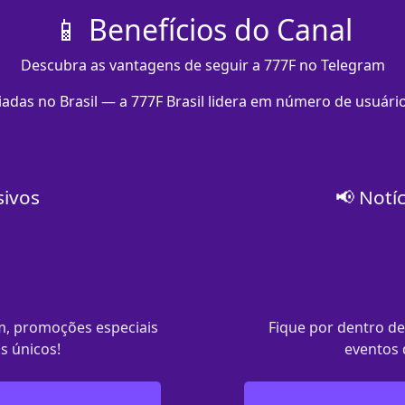
📱 Benefícios do Canal
Descubra as vantagens de seguir a 777F no Telegram
adas no Brasil — a 777F Brasil lidera em número de usuário
sivos
📢 Notí
m, promoções especiais
Fique por dentro d
s únicos!
eventos 