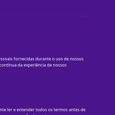
essoais fornecidas durante o uso de nossos
 contínua da experiência de nossos
nte ler e entender todos os termos antes de