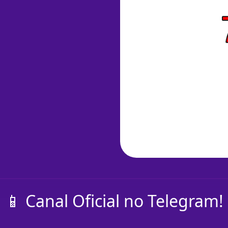
📱 Canal Oficial no Telegram!