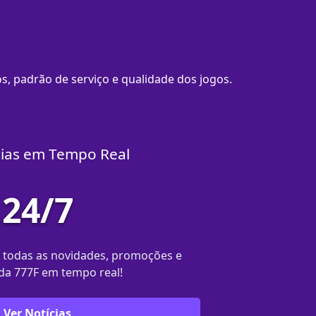
s, padrão de serviço e qualidade dos jogos.
cias em Tempo Real
24/7
e todas as novidades, promoções e
da 777F em tempo real!
Ver Notícias