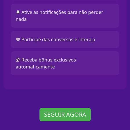
🔔 Ative as notificações para não perder
nada
💬 Participe das conversas e interaja
🎁 Receba bônus exclusivos
automaticamente
SEGUIR AGORA