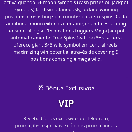
activa quando 6+ moon symbols (cash prizes ou jackpot
symbols) land simultaneously, locking winning
positions e resetting spin counter para 3 respins. Cada
additional moon extends contador, criando escalating
tension. Filling all 15 positions triggers Mega Jackpot
automaticamente. Free Spins feature (3+ scatters)
oferece giant 3×3 wild symbol em central reels,
maximizing win potential através de covering 9
positions com single mega wild.
🎁 Bônus Exclusivos
VIP
Receba bônus exclusivos do Telegram,
promoções especiais e códigos promocionais