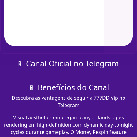
📱 Canal Oficial no Telegram!
📱 Benefícios do Canal
Descubra as vantagens de seguir a 777DD Vip no
Telegram
Visual aesthetics empregam canyon landscapes
rendering em high-definition com dynamic day-to-night
cycles durante gameplay. O Money Respin feature