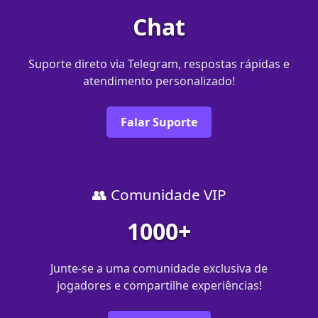
Chat
Suporte direto via Telegram, respostas rápidas e
atendimento personalizado!
Falar Suporte
👥 Comunidade VIP
1000+
Junte-se a uma comunidade exclusiva de
jogadores e compartilhe experiências!