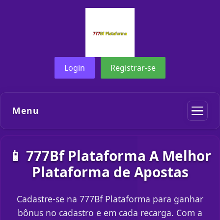
Login
Registrar-se
Menu
📱 777Bf Plataforma A Melhor
Plataforma de Apostas
Cadastre-se na 777Bf Plataforma para ganhar
bônus no cadastro e em cada recarga. Com a