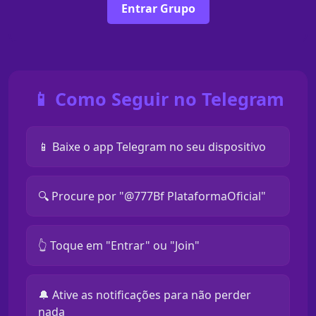
Entrar Grupo
📱 Como Seguir no Telegram
📱 Baixe o app Telegram no seu dispositivo
🔍 Procure por "@777Bf PlataformaOficial"
👆 Toque em "Entrar" ou "Join"
🔔 Ative as notificações para não perder
nada