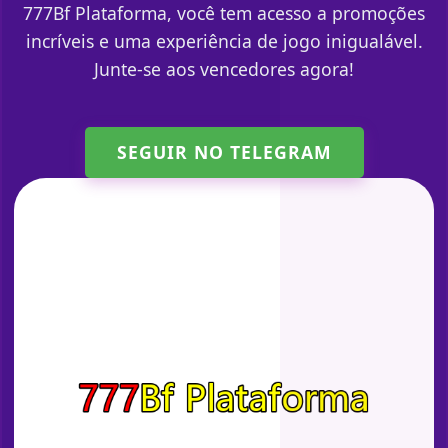
777Bf Plataforma, você tem acesso a promoções
incríveis e uma experiência de jogo inigualável.
Junte-se aos vencedores agora!
SEGUIR NO TELEGRAM