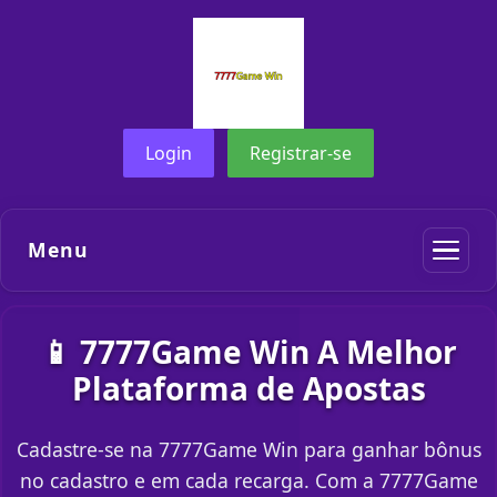
Login
Registrar-se
Menu
📱 7777Game Win A Melhor
Plataforma de Apostas
Cadastre-se na 7777Game Win para ganhar bônus
no cadastro e em cada recarga. Com a 7777Game