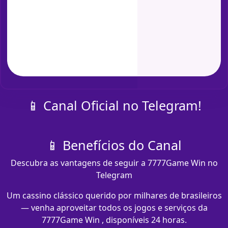
📱 Canal Oficial no Telegram!
📱 Benefícios do Canal
Descubra as vantagens de seguir a 7777Game Win no
Telegram
Um cassino clássico querido por milhares de brasileiros
— venha aproveitar todos os jogos e serviços da
7777Game Win , disponíveis 24 horas.