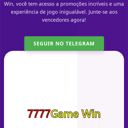
Win, você tem acesso a promoções incríveis e uma
experiência de jogo inigualável. Junte-se aos
vencedores agora!
SEGUIR NO TELEGRAM