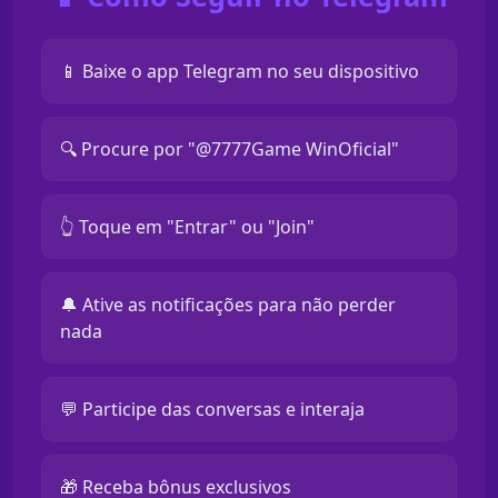
📱 Baixe o app Telegram no seu dispositivo
🔍 Procure por "@7777Game WinOficial"
👆 Toque em "Entrar" ou "Join"
🔔 Ative as notificações para não perder
nada
💬 Participe das conversas e interaja
🎁 Receba bônus exclusivos