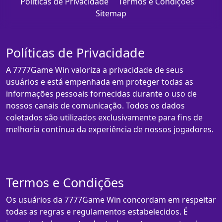
Políticas de Privacidade
Termos e Condições
Sitemap
Políticas de Privacidade
A 7777Game Win valoriza a privacidade de seus
usuários e está empenhada em proteger todas as
informações pessoais fornecidas durante o uso de
nossos canais de comunicação. Todos os dados
coletados são utilizados exclusivamente para fins de
melhoria contínua da experiência de nossos jogadores.
Termos e Condições
Os usuários da 7777Game Win concordam em respeitar
todas as regras e regulamentos estabelecidos. É