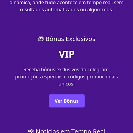
dinâmica, onde tudo acontece em tempo real, sem
resultados automatizados ou algoritmos.
🎁 Bônus Exclusivos
VIP
Receba bônus exclusivos do Telegram,
promoções especiais e códigos promocionais
únicos!
Ver Bônus
📢 Notícias em Tempo Real