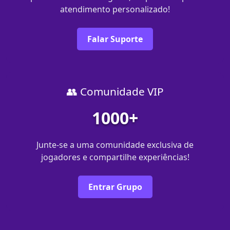
atendimento personalizado!
Falar Suporte
👥 Comunidade VIP
1000+
Junte-se a uma comunidade exclusiva de
jogadores e compartilhe experiências!
Entrar Grupo