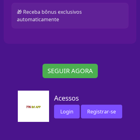
🎁 Receba bônus exclusivos
automaticamente
SEGUIR AGORA
Acessos
Login
Registrar-se