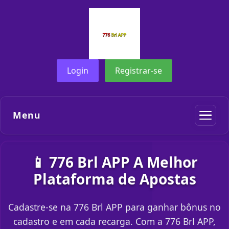
Login
Registrar-se
Menu
📱 776 Brl APP A Melhor
Plataforma de Apostas
Cadastre-se na 776 Brl APP para ganhar bônus no
cadastro e em cada recarga. Com a 776 Brl APP,