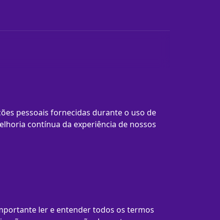
ões pessoais fornecidas durante o uso de
elhoria contínua da experiência de nossos
mportante ler e entender todos os termos