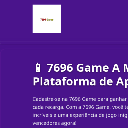
📱 7696 Game A 
Plataforma de A
Cadastre-se na 7696 Game para ganhar
cada recarga. Com a 7696 Game, você 
incríveis e uma experiência de jogo inig
vencedores agora!