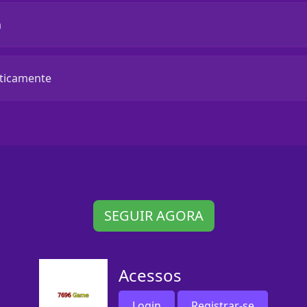
a
aticamente
SEGUIR AGORA
Acessos
Login
Registrar-se