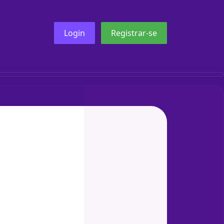
Login
Registrar-se