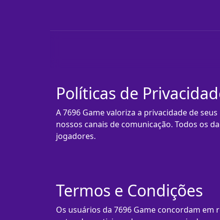
Políticas de Privacida
A 7696 Game valoriza a privacidade de seu
nossos canais de comunicação. Todos os dad
jogadores.
Termos e Condições
Os usuários da 7696 Game concordam em res