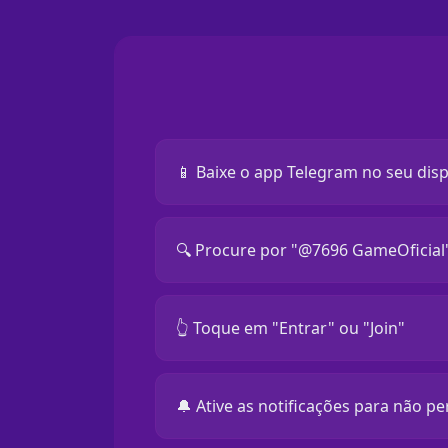
📱 Baixe o app Telegram no seu disp
🔍 Procure por "@7696 GameOficial
👆 Toque em "Entrar" ou "Join"
🔔 Ative as notificações para não p