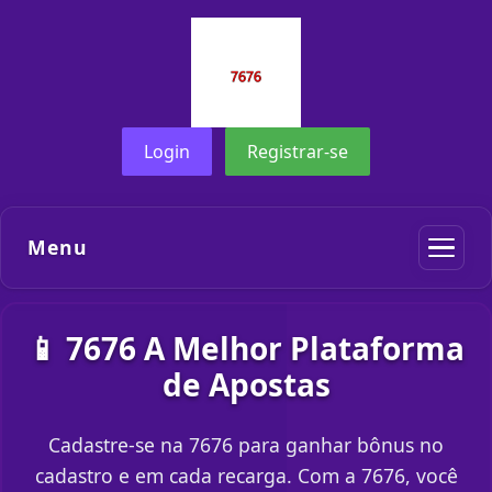
Login
Registrar-se
Menu
📱 7676 A Melhor Plataforma
de Apostas
Cadastre-se na 7676 para ganhar bônus no
cadastro e em cada recarga. Com a 7676, você