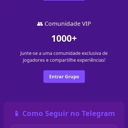
👥 Comunidade VIP
1000+
Junte-se a uma comunidade exclusiva de
jogadores e compartilhe experiências!
Entrar Grupo
📱 Como Seguir no Telegram