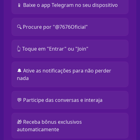
📱 Baixe o app Telegram no seu dispositivo
🔍 Procure por "@7676Oficial"
👆 Toque em "Entrar" ou "Join"
🔔 Ative as notificações para não perder
nada
💬 Participe das conversas e interaja
🎁 Receba bônus exclusivos
automaticamente