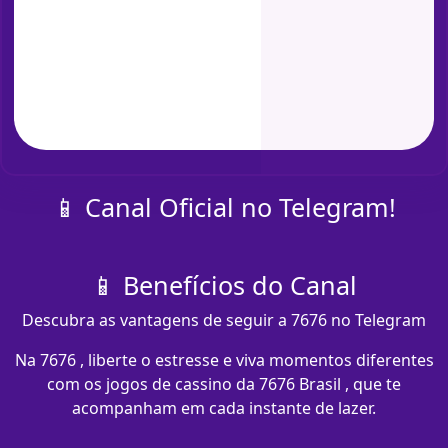
📱 Canal Oficial no Telegram!
📱 Benefícios do Canal
Descubra as vantagens de seguir a 7676 no Telegram
Na 7676 , liberte o estresse e viva momentos diferentes
com os jogos de cassino da 7676 Brasil , que te
acompanham em cada instante de lazer.