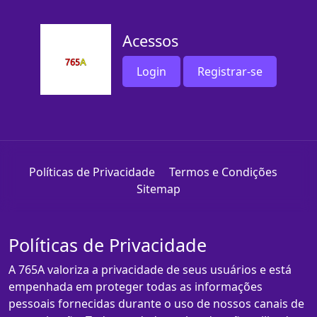
Acessos
Login
Registrar-se
Políticas de Privacidade
Termos e Condições
Sitemap
Políticas de Privacidade
A 765A valoriza a privacidade de seus usuários e está
empenhada em proteger todas as informações
pessoais fornecidas durante o uso de nossos canais de