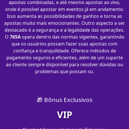
apostas combinadas, e até mesmo apostas ao vivo,
onde é possível apostar em eventos já em andamento.
Isso aumenta as possibilidades de ganhos e torna as
apostas muito mais emocionantes. Outro aspecto a ser
destacado é a segurança e a legalidade das operações.
O
765A
opera dentro das normas vigentes, garantindo
que os usuários possam fazer suas apostas com
confiança e tranquilidade. Oferece métodos de
pagamento seguros e eficientes, além de um suporte
ao cliente sempre disponível para resolver dúvidas ou
problemas que possam su.
🎁 Bônus Exclusivos
VIP