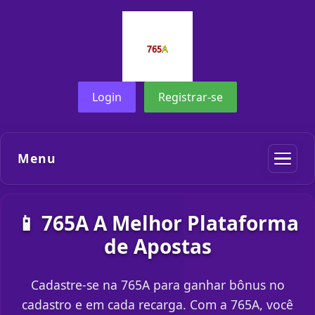
Login
Registrar-se
Menu
📱 765A A Melhor Plataforma
de Apostas
Cadastre-se na 765A para ganhar bônus no
cadastro e em cada recarga. Com a 765A, você