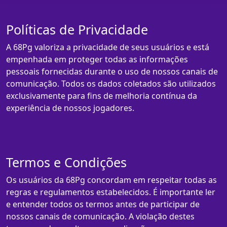
Políticas de Privacidade
A 68Pg valoriza a privacidade de seus usuários e está
empenhada em proteger todas as informações
pessoais fornecidas durante o uso de nossos canais de
comunicação. Todos os dados coletados são utilizados
exclusivamente para fins de melhoria contínua da
experiência de nossos jogadores.
Termos e Condições
Os usuários da 68Pg concordam em respeitar todas as
regras e regulamentos estabelecidos. É importante ler
e entender todos os termos antes de participar de
nossos canais de comunicação. A violação destes