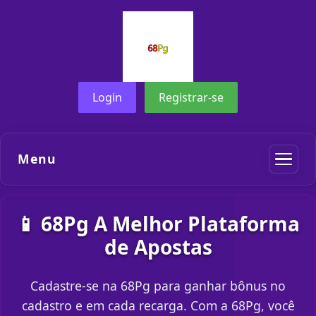
Login
Registrar-se
Menu
📱 68Pg A Melhor Plataforma
de Apostas
Cadastre-se na 68Pg para ganhar bônus no
cadastro e em cada recarga. Com a 68Pg, você