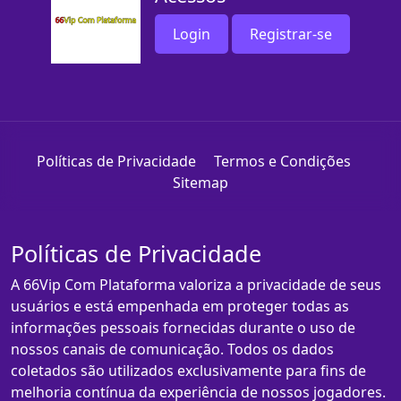
Login
Registrar-se
Políticas de Privacidade
Termos e Condições
Sitemap
Políticas de Privacidade
A 66Vip Com Plataforma valoriza a privacidade de seus
usuários e está empenhada em proteger todas as
informações pessoais fornecidas durante o uso de
nossos canais de comunicação. Todos os dados
coletados são utilizados exclusivamente para fins de
melhoria contínua da experiência de nossos jogadores.