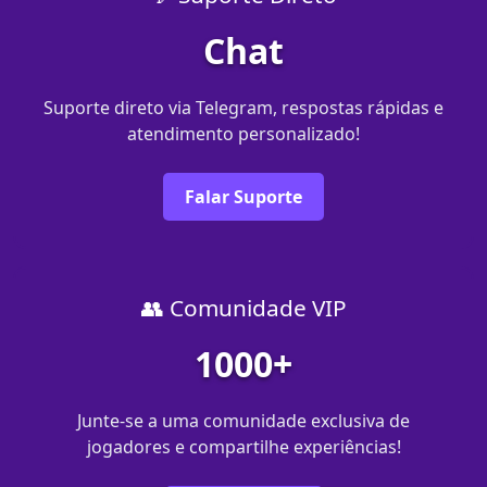
Chat
Suporte direto via Telegram, respostas rápidas e
atendimento personalizado!
Falar Suporte
👥 Comunidade VIP
1000+
Junte-se a uma comunidade exclusiva de
jogadores e compartilhe experiências!