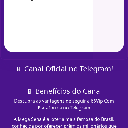
📱 Canal Oficial no Telegram!
📱 Benefícios do Canal
Descubra as vantagens de seguir a 66Vip Com
Plataforma no Telegram
A Mega Sena é a loteria mais famosa do Brasil,
conhecida por oferecer prêmios milionários que