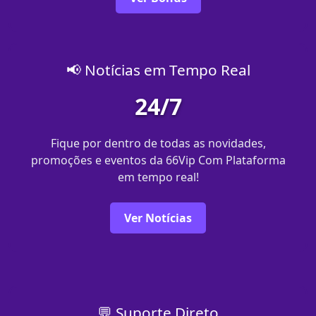
📢 Notícias em Tempo Real
24/7
Fique por dentro de todas as novidades,
promoções e eventos da 66Vip Com Plataforma
em tempo real!
Ver Notícias
💬 Suporte Direto