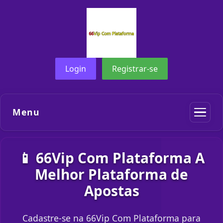
Login
Registrar-se
Menu
📱 66Vip Com Plataforma A
Melhor Plataforma de
Apostas
Cadastre-se na 66Vip Com Plataforma para