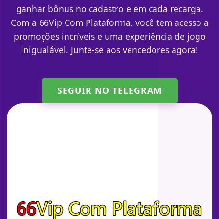
ganhar bônus no cadastro e em cada recarga.
Com a 66Vip Com Plataforma, você tem acesso a
promoções incríveis e uma experiência de jogo
inigualável. Junte-se aos vencedores agora!
SEGUIR NO TELEGRAM