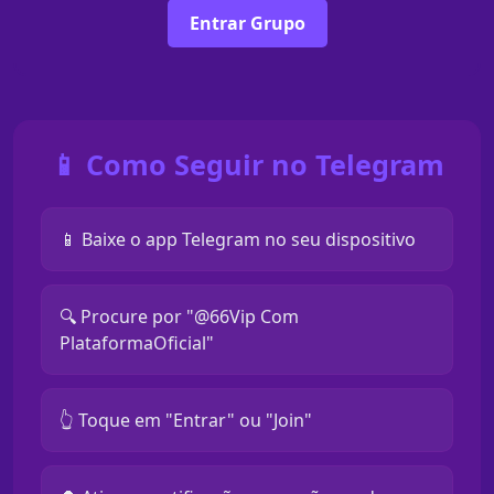
Entrar Grupo
📱 Como Seguir no Telegram
📱 Baixe o app Telegram no seu dispositivo
🔍 Procure por "@66Vip Com
PlataformaOficial"
👆 Toque em "Entrar" ou "Join"