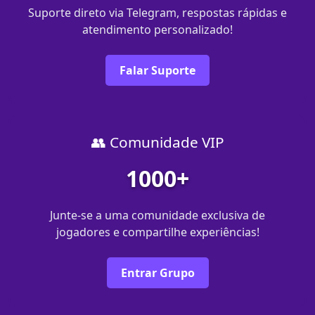
Suporte direto via Telegram, respostas rápidas e
atendimento personalizado!
Falar Suporte
👥 Comunidade VIP
1000+
Junte-se a uma comunidade exclusiva de
jogadores e compartilhe experiências!
Entrar Grupo