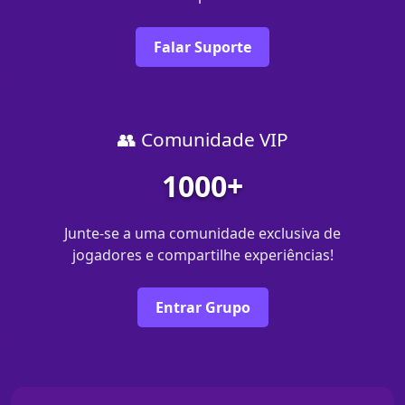
Falar Suporte
👥 Comunidade VIP
1000+
Junte-se a uma comunidade exclusiva de
jogadores e compartilhe experiências!
Entrar Grupo