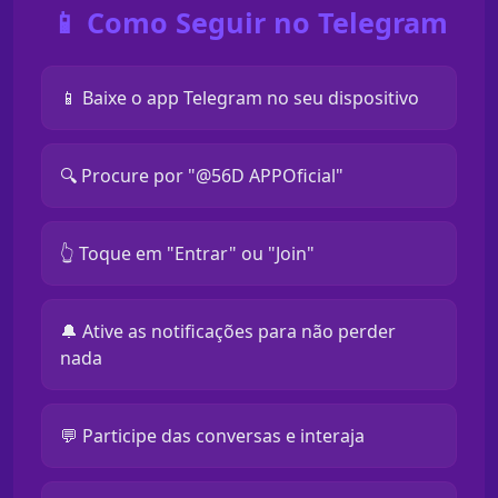
📱 Como Seguir no Telegram
📱 Baixe o app Telegram no seu dispositivo
🔍 Procure por "@56D APPOficial"
👆 Toque em "Entrar" ou "Join"
🔔 Ative as notificações para não perder
nada
💬 Participe das conversas e interaja