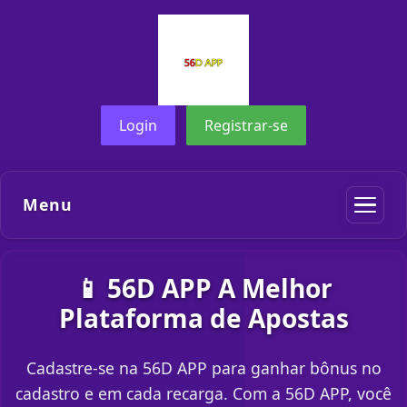
Login
Registrar-se
Menu
📱 56D APP A Melhor
Plataforma de Apostas
Cadastre-se na 56D APP para ganhar bônus no
cadastro e em cada recarga. Com a 56D APP, você