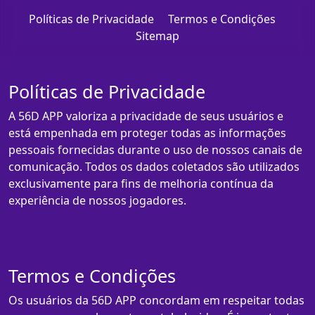
Políticas de Privacidade
Termos e Condições
Sitemap
Políticas de Privacidade
A 56D APP valoriza a privacidade de seus usuários e
está empenhada em proteger todas as informações
pessoais fornecidas durante o uso de nossos canais de
comunicação. Todos os dados coletados são utilizados
exclusivamente para fins de melhoria contínua da
experiência de nossos jogadores.
Termos e Condições
Os usuários da 56D APP concordam em respeitar todas