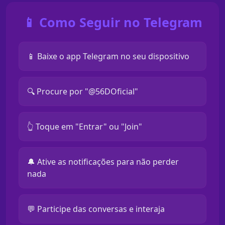
📱 Como Seguir no Telegram
📱 Baixe o app Telegram no seu dispositivo
🔍 Procure por "@56DOficial"
👆 Toque em "Entrar" ou "Join"
🔔 Ative as notificações para não perder
nada
💬 Participe das conversas e interaja