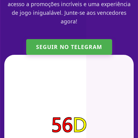
acesso a promoções incríveis e uma experiência
de jogo inigualável. Junte-se aos vencedores
agora!
SEGUIR NO TELEGRAM