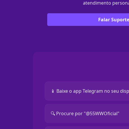
atendimento persona
Falar Suport
📱 Baixe o app Telegram no seu disp
🔍 Procure por "@55WWOficial"