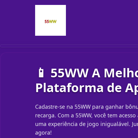
📱 55WW A Melh
Plataforma de A
Cadastre-se na 55WW para ganhar bônu
recarga. Com a 55WW, você tem acesso 
uma experiência de jogo inigualável. J
agora!