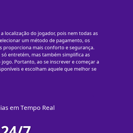
a localização do jogador, pois nem todas as
 selecionar um método de pagamento, os
s proporciona mais conforto e segurança.
o só entretém, mas também simplifica as
jogo. Portanto, ao se inscrever e começar a
sponíveis e escolham aquele que melhor se
cias em Tempo Real
24/7