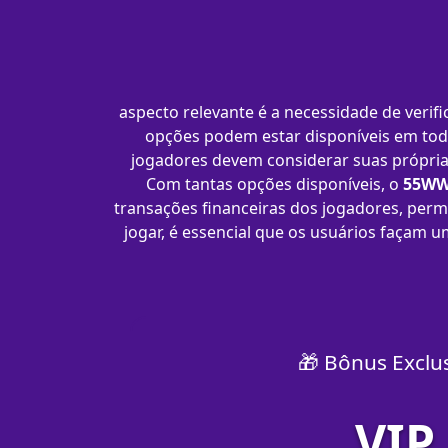
aspecto relevante é a necessidade de verif
opções podem estar disponíveis em tod
jogadores devem considerar suas própria
Com tantas opções disponíveis, o
55W
transações financeiras dos jogadores, perm
jogar, é essencial que os usuários façam
🎁 Bônus Exclu
VIP