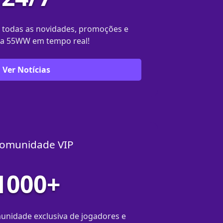
e todas as novidades, promoções e
da 55WW em tempo real!
Ver Notícias
Comunidade VIP
1000+
unidade exclusiva de jogadores e