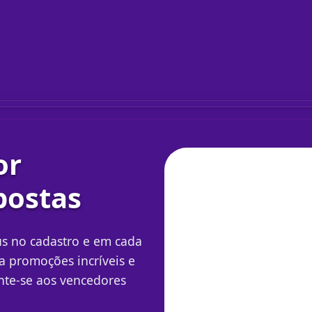
or
postas
s no cadastro e em cada
a promoções incríveis e
unte-se aos vencedores