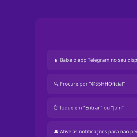
📱 Baixe o app Telegram no seu disp
🔍 Procure por "@55HHOficial"
👆 Toque em "Entrar" ou "Join"
🔔 Ative as notificações para não p