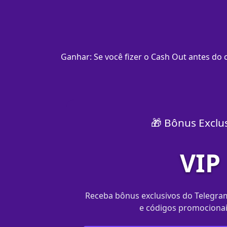
Ganhar: Se você fizer o Cash Out antes do 
🎁 Bônus Exclu
VIP
Receba bônus exclusivos do Telegra
e códigos promocionai