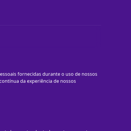
essoais fornecidas durante o uso de nossos
 contínua da experiência de nossos