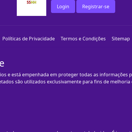
Login
Registrar-se
Políticas de Privacidade
Termos e Condições
Sitemap
de
ários e está empenhada em proteger todas as informações p
tados são utilizados exclusivamente para fins de melhoria