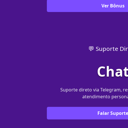
Ver Bônus
💬 Suporte Di
Cha
Suporte direto via Telegram, r
atendimento persona
Falar Suport