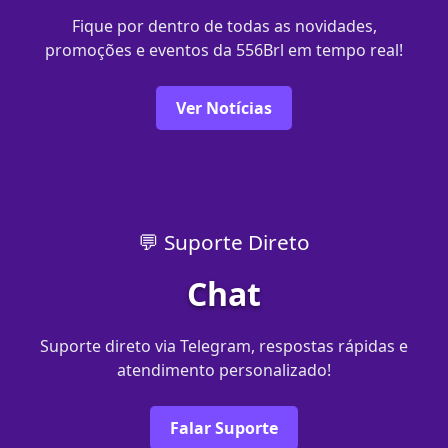
Fique por dentro de todas as novidades,
promoções e eventos da 556Brl em tempo real!
Ver Notícias
💬 Suporte Direto
Chat
Suporte direto via Telegram, respostas rápidas e
atendimento personalizado!
Falar Suporte