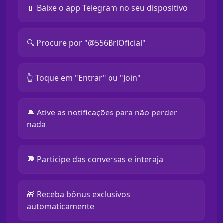
📱 Baixe o app Telegram no seu dispositivo
🔍 Procure por "@556BrlOficial"
👆 Toque em "Entrar" ou "Join"
🔔 Ative as notificações para não perder
nada
💬 Participe das conversas e interaja
🎁 Receba bônus exclusivos
automaticamente