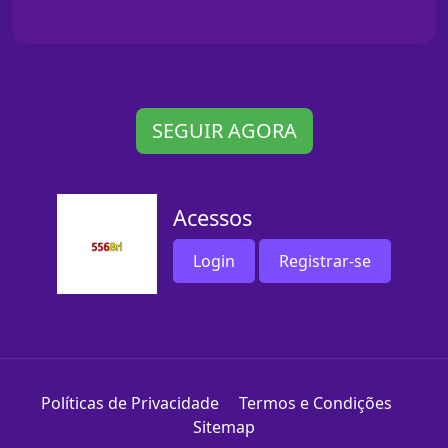
SEGUIR AGORA
Acessos
Login
Registrar-se
Políticas de Privacidade
Termos e Condições
Sitemap