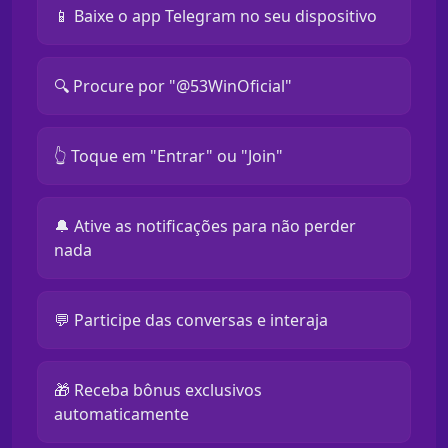
📱 Baixe o app Telegram no seu dispositivo
🔍 Procure por "@53WinOficial"
👆 Toque em "Entrar" ou "Join"
🔔 Ative as notificações para não perder
nada
💬 Participe das conversas e interaja
🎁 Receba bônus exclusivos
automaticamente