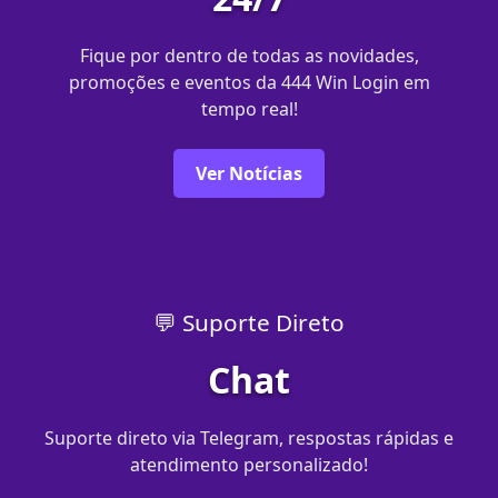
Fique por dentro de todas as novidades,
promoções e eventos da 444 Win Login em
tempo real!
Ver Notícias
💬 Suporte Direto
Chat
Suporte direto via Telegram, respostas rápidas e
atendimento personalizado!