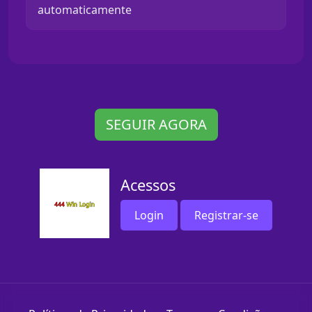
automaticamente
SEGUIR AGORA
Acessos
Login
Registrar-se