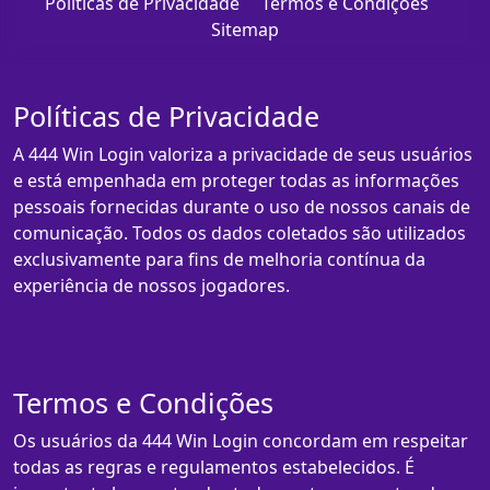
Políticas de Privacidade
Termos e Condições
Sitemap
Políticas de Privacidade
A 444 Win Login valoriza a privacidade de seus usuários
e está empenhada em proteger todas as informações
pessoais fornecidas durante o uso de nossos canais de
comunicação. Todos os dados coletados são utilizados
exclusivamente para fins de melhoria contínua da
experiência de nossos jogadores.
Termos e Condições
Os usuários da 444 Win Login concordam em respeitar
todas as regras e regulamentos estabelecidos. É