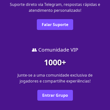
Suporte direto via Telegram, respostas rápidas e
atendimento personalizado!
Falar Suporte
👥 Comunidade VIP
1000+
Junte-se a uma comunidade exclusiva de
jogadores e compartilhe experiências!
Entrar Grupo