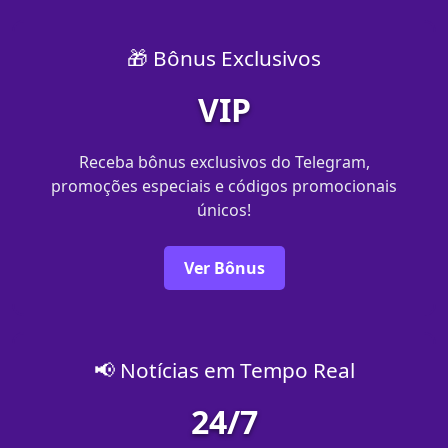
🎁 Bônus Exclusivos
VIP
Receba bônus exclusivos do Telegram,
promoções especiais e códigos promocionais
únicos!
Ver Bônus
📢 Notícias em Tempo Real
24/7