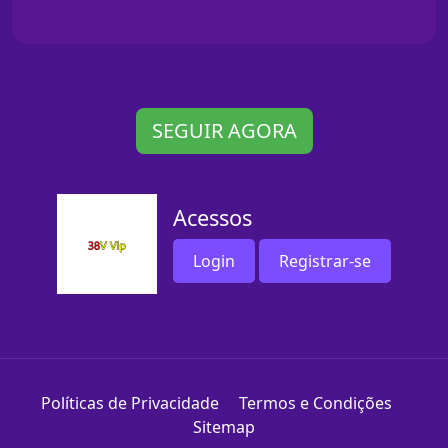
SEGUIR AGORA
Acessos
Login
Registrar-se
Políticas de Privacidade
Termos e Condições
Sitemap