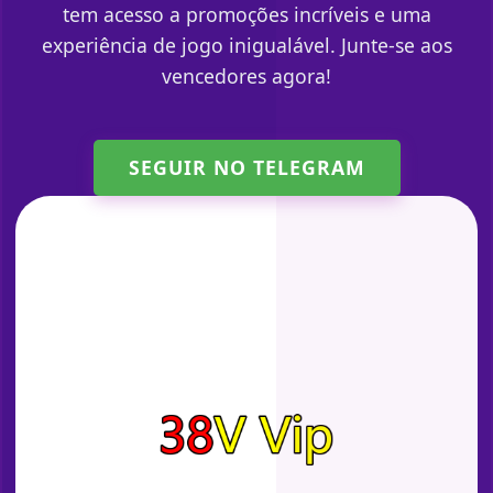
tem acesso a promoções incríveis e uma
experiência de jogo inigualável. Junte-se aos
vencedores agora!
SEGUIR NO TELEGRAM