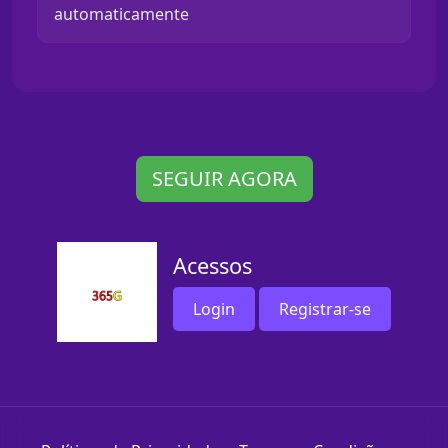
automaticamente
SEGUIR AGORA
Acessos
Login
Registrar-se