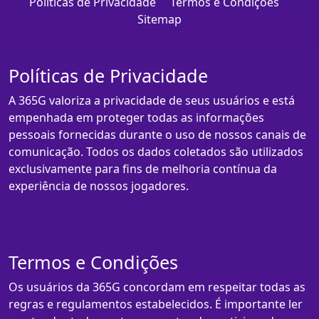
Políticas de Privacidade
Termos e Condições
Sitemap
Políticas de Privacidade
A 365G valoriza a privacidade de seus usuários e está
empenhada em proteger todas as informações
pessoais fornecidas durante o uso de nossos canais de
comunicação. Todos os dados coletados são utilizados
exclusivamente para fins de melhoria contínua da
experiência de nossos jogadores.
Termos e Condições
Os usuários da 365G concordam em respeitar todas as
regras e regulamentos estabelecidos. É importante ler