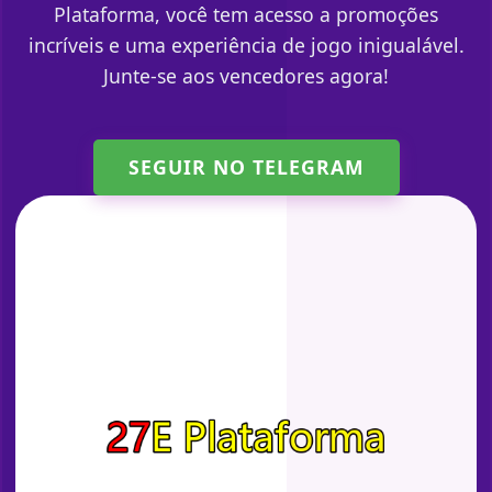
Plataforma, você tem acesso a promoções
incríveis e uma experiência de jogo inigualável.
Junte-se aos vencedores agora!
SEGUIR NO TELEGRAM