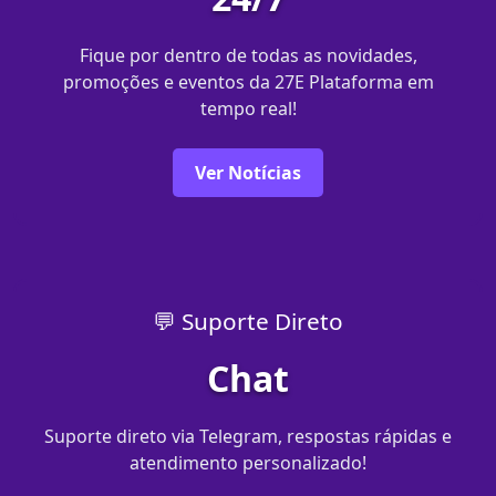
Fique por dentro de todas as novidades,
promoções e eventos da 27E Plataforma em
tempo real!
Ver Notícias
💬 Suporte Direto
Chat
Suporte direto via Telegram, respostas rápidas e
atendimento personalizado!