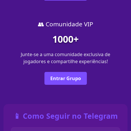
👥 Comunidade VIP
1000+
Junte-se a uma comunidade exclusiva de
jogadores e compartilhe experiências!
Entrar Grupo
📱 Como Seguir no Telegram