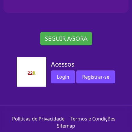
SEGUIR AGORA
Acessos
Login
Registrar-se
Políticas de Privacidade
Termos e Condições
Sitemap