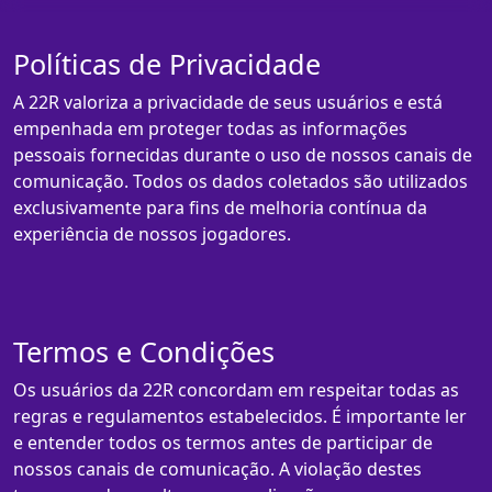
Políticas de Privacidade
A 22R valoriza a privacidade de seus usuários e está
empenhada em proteger todas as informações
pessoais fornecidas durante o uso de nossos canais de
comunicação. Todos os dados coletados são utilizados
exclusivamente para fins de melhoria contínua da
experiência de nossos jogadores.
Termos e Condições
Os usuários da 22R concordam em respeitar todas as
regras e regulamentos estabelecidos. É importante ler
e entender todos os termos antes de participar de
nossos canais de comunicação. A violação destes