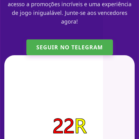
acesso a promoções incríveis e uma experiência
de jogo inigualável. Junte-se aos vencedores
agora!
SEGUIR NO TELEGRAM