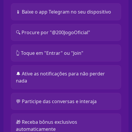
📱 Baixe o app Telegram no seu dispositivo
🔍 Procure por "@200JogoOficial"
👆 Toque em "Entrar" ou "Join"
🔔 Ative as notificações para não perder
nada
💬 Participe das conversas e interaja
🎁 Receba bônus exclusivos
automaticamente