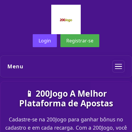
Login
Registrar-se
Menu
📱 200Jogo A Melhor
Plataforma de Apostas
Cadastre-se na 200Jogo para ganhar bônus no
cadastro e em cada recarga. Com a 200Jogo, você