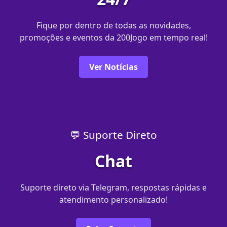
Fique por dentro de todas as novidades,
promoções e eventos da 200Jogo em tempo real!
Ver Notícias
💬 Suporte Direto
Chat
Suporte direto via Telegram, respostas rápidas e
atendimento personalizado!