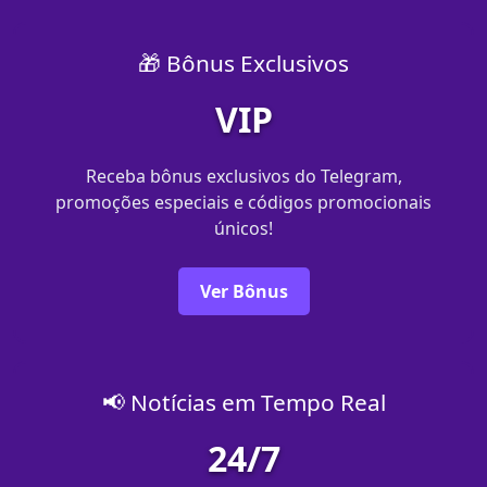
🎁 Bônus Exclusivos
VIP
Receba bônus exclusivos do Telegram,
promoções especiais e códigos promocionais
únicos!
Ver Bônus
📢 Notícias em Tempo Real
24/7