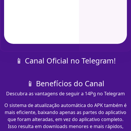
📱 Canal Oficial no Telegram!
📱 Benefícios do Canal
Descubra as vantagens de seguir a 14Pg no Telegram
O sistema de atualização automática do APK também é
mais eficiente, baixando apenas as partes do aplicativo
que foram alteradas, em vez do aplicativo completo.
Isso resulta em downloads menores e mais rápidos,