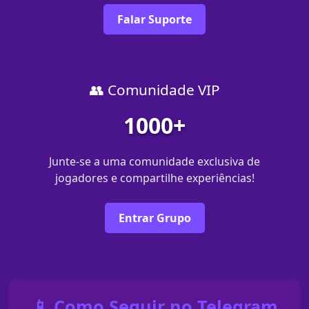
Falar Suporte
👥 Comunidade VIP
1000+
Junte-se a uma comunidade exclusiva de
jogadores e compartilhe experiências!
Entrar Grupo
📱 Como Seguir no Telegram